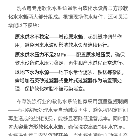
洗衣房专用软化水系统通常由
软化水设备
与
方形软
化水水箱
两大部分组成。根据现场供水条件，还可灵活
增配以下模块：
原水供水不稳定
——增设
原水箱
，起到缓冲调节作
用，避免因来水波动影响软水设备连续运行。
原水供水压力不足2MPa
——配置
原水增压泵
，确保
软水设备进水压力稳定，再生和产水过程正常进行。
以地下水为水源
——地下水常含泥沙、铁锰等杂质，
需增加
石英砂过滤器
或
叠片式过滤器
作为前置预处
理，保护软化树脂不被污染堵塞。
布草洗涤行业的软化水系统推荐采用
流量型控制阀
——根据实际处理水量自动触发再生，避免按固定时间
再生造成的盐耗浪费，能够显著降低运营成本。同时配
置
大容量方形软化水水箱
，确保洗衣高峰期用水充足。
水箱进水管口安装
浮球开关
，当水箱水满时自动停止产